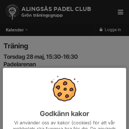
ALINGSÅS PADEL CLUB
Grön träningsgrupp
Logga in
Kalender
Träning
Torsdag 28 maj, 15:30-16:30
Padelarenan
Samling: 15:25
Godkänn kakor
Vi använder oss av kakor (cookies) för att vår
webbplats ska fungera bra för dig. De används