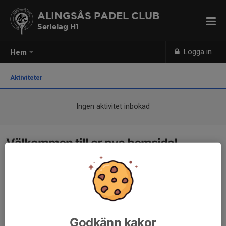
ALINGSÅS PADEL CLUB
Serielag H1
Logga in
Hem
Aktiviteter
Ingen aktivitet inbokad
Välkommen till er nya hemsida!
Godkänn kakor