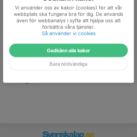
Vi använder oss av kakor (cookies) för att vår
webbplats ska fungera bra för dig. De används
även för webbanalys i syfte att hjälpa oss att
förbättra våra tjänster.
Så använder vi cookies
Godkänn alla kakor
Här hamnar automatiskt de senaste nyheterna på hemsidan. För
att kunna börja administrera hemsidan loggar du in högst upp till
Bara nödvändiga
höger.
/Svenskalag.se