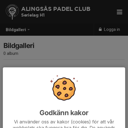
ALINGSÅS PADEL CLUB
Serielag H1
Logga in
Bildgalleri
Bildgalleri
0 album
Inga album skapade
Godkänn kakor
Vi använder oss av kakor (cookies) för att vår
webbplats ska fungera bra för dig. De används