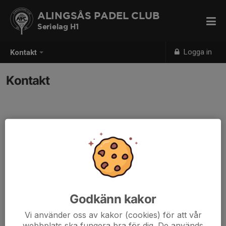
ALINGSÅS PADEL CLUB
Serielag H1
Logga in
Kontakt
Kontakt
Godkänn kakor
Vi använder oss av kakor (cookies) för att vår
webbplats ska fungera bra för dig. De används