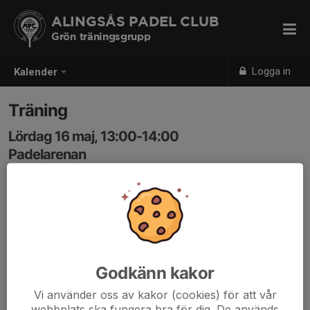
ALINGSÅS PADEL CLUB
Grön träningsgrupp
Logga in
Kalender
Träning
Lördag 16 maj, 13:00-14:00
Padelarenan
Samling: 12:55
Godkänn kakor
Vi använder oss av kakor (cookies) för att vår
webbplats ska fungera bra för dig. De används