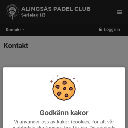
ALINGSÅS PADEL CLUB
Serielag H3
Logga in
Kontakt
Kontakt
Godkänn kakor
Vi använder oss av kakor (cookies) för att vår
webbplats ska fungera bra för dig. De används