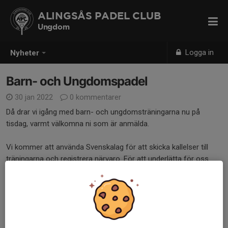
ALINGSÅS PADEL CLUB
Ungdom
Logga in
Nyheter
Barn- och Ungdomspadel
30 jan 2022
0 kommentarer
Då drar vi igång med barn- och ungdomsträningarna nu på
tisdag, varmt välkomna ni som är anmälda.
Vi kommer att använda Svenskalag för att skicka kallelser till
träningarna och registrera närvaro. För att underlätta för oss
ledare så är det bra om så många som möjligt anmäler om ert
barn kan komma eller ej via Svenskalag, den finns som app för
de som önskar. Ni ska tidigare ha fått ett utskick med
användarnamn och lösenord.