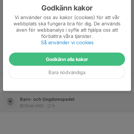
Godkänn kakor
Väl mött
Vi använder oss av kakor (cookies) för att vår
Alingsås Padel Club
webbplats ska fungera bra för dig. De används
även för webbanalys i syfte att hjälpa oss att
Dela nyhet
förbättra våra tjänster.
Så använder vi cookies
Godkänn alla kakor
Tidigare nyheter
Bara nödvändiga
Ingen träning nästa vecka - Påsklov
10 apr 2022
0
Barn- och Ungdomspadel
30 jan 2022
0