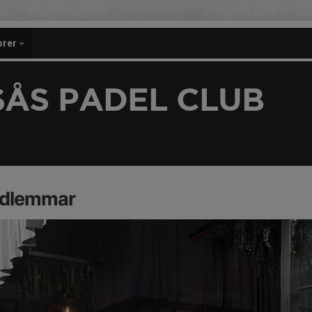
orer
SÅS PADEL CLUB
dlemmar