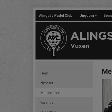
Alingsås Padel Club
Ungdom
Seni
ALING
Vuxen
Me
Hem
Nyheter
Medlemmar
Kalender