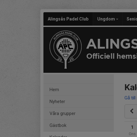
Alingsås Padel Club
Ungdom
Seni
ALING
Officiell hems
Ka
Hem
Gå till
Nyheter
Våra grupper
Gästbok
1
Ons