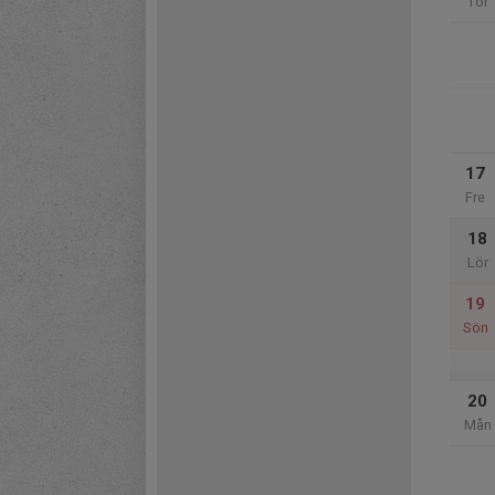
Tor
17
Fre
18
Lör
19
Sön
20
Mån