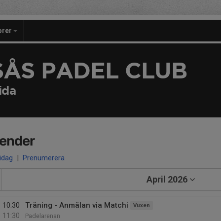
orer
SÅS PADEL CLUB
ida
lender
 idag
|
Prenumerera
April 2026
10:30
Träning - Anmälan via Matchi
Vuxen
11:30
Padelarenan