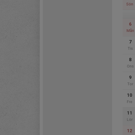
Sön
6
Mån
7
Tis
8
Ons
9
Tor
10
Fre
11
Lör
12