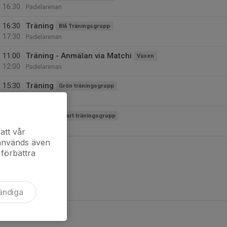
16:30
Padelarenan
16:30
Träning
Blå Träningsgrupp
17:30
Padelarenan
11:00
Träning - Anmälan via Matchi
Vuxen
12:00
Padelarenan
15:30
Träning
Grön träningsgrupp
16:30
Padelarenan
16:30
Träning
Svart träningsgrupp
17:30
Padelarenan
att vår
 används även
 förbättra
ändiga