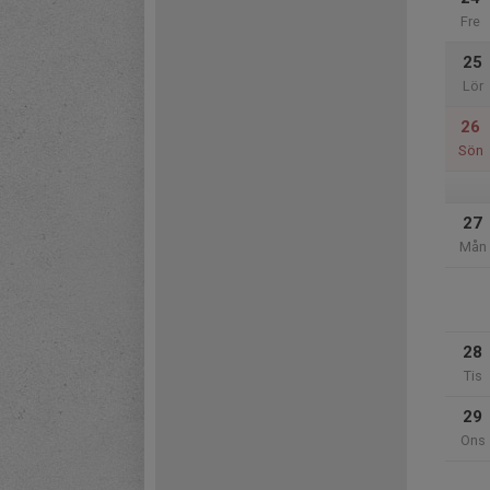
Fre
25
Lör
26
Sön
27
Mån
28
Tis
29
Ons