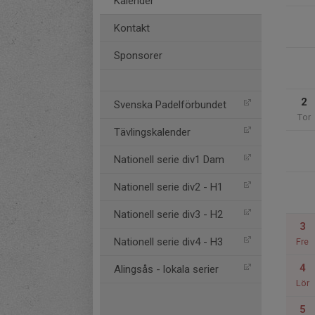
Kalender
Kontakt
Sponsorer
2
Svenska Padelförbundet
Tor
Tävlingskalender
Nationell serie div1 Dam
Nationell serie div2 - H1
Nationell serie div3 - H2
3
Nationell serie div4 - H3
Fre
4
Alingsås - lokala serier
Lör
5