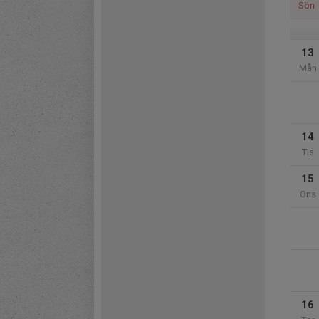
Sön
13
Mån
14
Tis
15
Ons
16