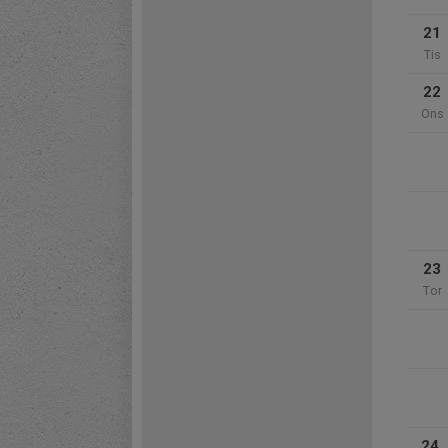
21
Tis
22
Ons
23
Tor
24