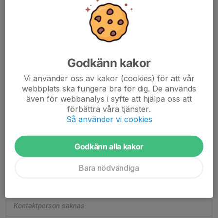
Grön träningsgrupp
Kontaktperson saknas
Grön träningsgrupp (torsdag)
Kontaktperson saknas
Godkänn kakor
Ungdom
Vi använder oss av kakor (cookies) för att vår
webbplats ska fungera bra för dig. De används
även för webbanalys i syfte att hjälpa oss att
Seniorer
5 st
förbättra våra tjänster.
Så använder vi cookies
Vuxen
Anna Hermansson
Godkänn alla kakor
Serielag D
Bara nödvändiga
Kontaktperson saknas
Serielag H1
Kontaktperson saknas