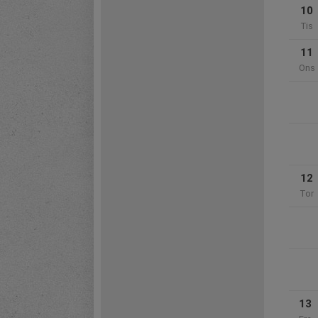
10
Tis
11
Ons
12
Tor
13