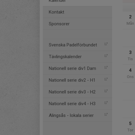
Kalender
Kontakt
2
Sponsorer
Mån
Svenska Padelförbundet
3
Tävlingskalender
Tis
Nationell serie div1 Dam
4
Ons
Nationell serie div2 - H1
Nationell serie div3 - H2
Nationell serie div4 - H3
Alingsås - lokala serier
5
Tor