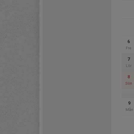
6
Fre
7
Lör
8
Sön
9
Mån