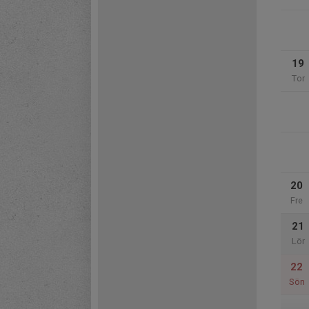
19
Tor
20
Fre
21
Lör
22
Sön