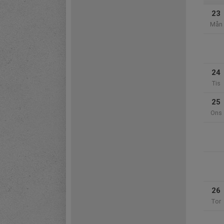
23
Mån
24
Tis
25
Ons
26
Tor