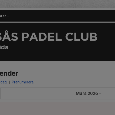
orer
SÅS PADEL CLUB
ida
lender
 idag
|
Prenumerera
Mars 2026