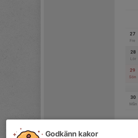
27
Fre
28
Lör
29
Sön
30
Mån
Godkänn kakor
31