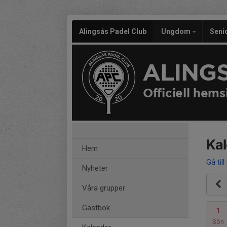
Alingsås Padel Club
Ungdom
Seni
ALING
Officiell hems
Ka
Hem
Gå till
Nyheter
Våra grupper
Gästbok
1
Sön