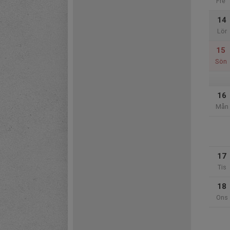
Fre
14
Lör
15
Sön
16
Mån
17
Tis
18
Ons