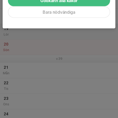
Godkänn alla kakor
Tor
Bara nödvändiga
18
Fre
19
Lör
20
Sön
v.39
21
Mån
22
Tis
23
Ons
24