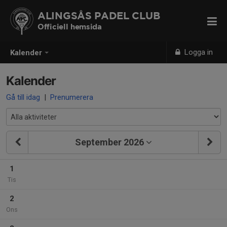
ALINGSÅS PADEL CLUB
Officiell hemsida
Logga in
Kalender
Kalender
Gå till idag
|
Prenumerera
September 2026
1
Tis
2
Ons