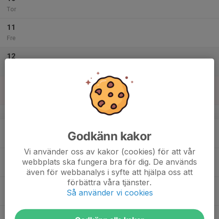
Tor
11
Fre
12
Lör
13
Sön
v.38
14
Godkänn kakor
Mån
Vi använder oss av kakor (cookies) för att vår
15
webbplats ska fungera bra för dig. De används
Tis
även för webbanalys i syfte att hjälpa oss att
förbättra våra tjänster.
16
Så använder vi cookies
Ons
17