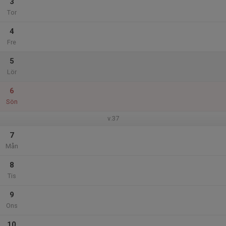
3
Tor
4
Fre
5
Lör
6
Sön
v.37
7
Mån
8
Tis
9
Ons
10