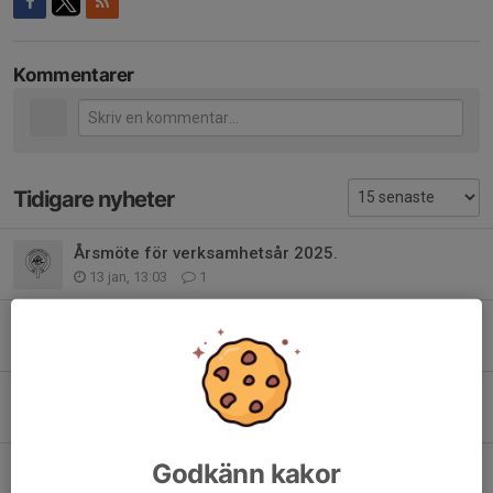
Kommentarer
Tidigare nyheter
Årsmöte för verksamhetsår 2025.
13 jan, 13:03
1
Alingsås Mästerskap 2026
13 jan, 12:58
0
Ungdomsträning v 44
21 okt 2025
0
Seriespel 2025-2026
Godkänn kakor
22 sep 2025
0