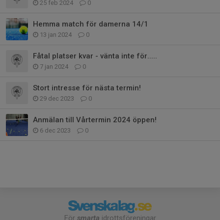
25 feb 2024
0
Hemma match för damerna 14/1
13 jan 2024
0
Fåtal platser kvar - vänta inte för.....
7 jan 2024
0
Stort intresse för nästa termin!
29 dec 2023
0
Anmälan till Vårtermin 2024 öppen!
6 dec 2023
0
För
smarta
idrottsföreningar