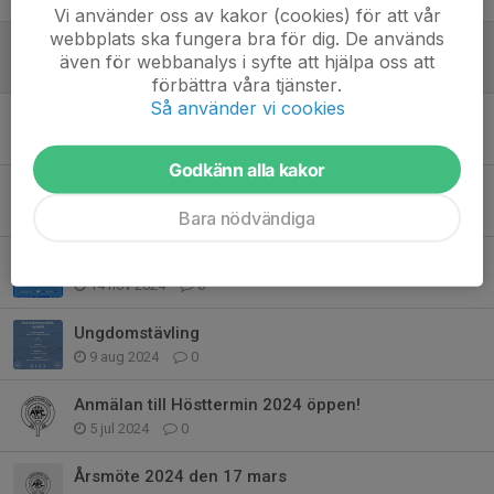
Vi använder oss av kakor (cookies) för att vår
webbplats ska fungera bra för dig. De används
Ungdomsträning hösten 2025
även för webbanalys i syfte att hjälpa oss att
14 aug 2025
0
förbättra våra tjänster.
Så använder vi cookies
Årsmöte på söndag kl 11
14 mar 2025
0
Godkänn alla kakor
Alingsåsmästerskapen 2025
6 jan 2025
0
Bara nödvändiga
Junior turnering i Lerum
14 nov 2024
0
Ungdomstävling
9 aug 2024
0
Anmälan till Hösttermin 2024 öppen!
5 jul 2024
0
Årsmöte 2024 den 17 mars