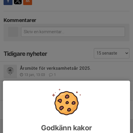
Kommentarer
Tidigare nyheter
Årsmöte för verksamhetsår 2025.
13 jan, 13:03
1
Alingsås Mästerskap 2026
13 jan, 12:58
0
Ungdomsträning v 44
21 okt 2025
0
Seriespel 2025-2026
Godkänn kakor
22 sep 2025
0