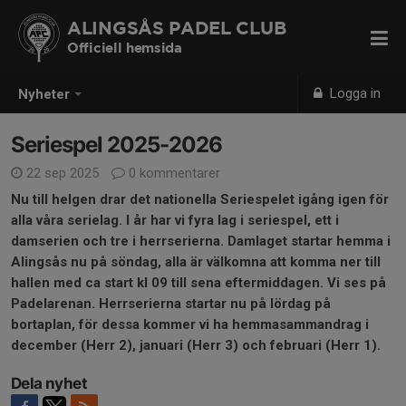
ALINGSÅS PADEL CLUB
Officiell hemsida
Logga in
Nyheter
Seriespel 2025-2026
22 sep 2025
0 kommentarer
Nu till helgen drar det nationella Seriespelet igång igen för
alla våra serielag.
I år har vi fyra lag i seriespel, ett i
damserien och tre i herrserierna.
Damlaget startar hemma i
Alingsås nu på söndag, alla är välkomna att komma ner till
hallen med ca start kl 09 till sena eftermiddagen. Vi ses på
Padelarenan.
Herrserierna startar nu på lördag på
bortaplan, för dessa kommer vi ha hemmasammandrag i
december (Herr 2), januari (Herr 3) och februari (Herr 1).
Dela nyhet