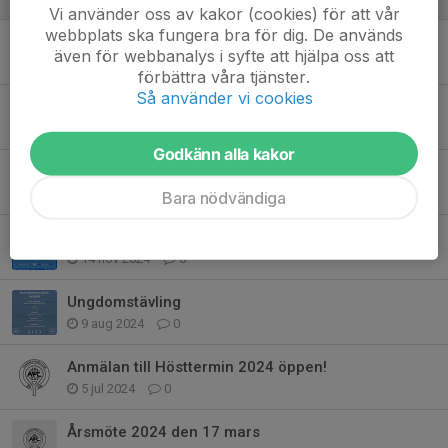
Vi använder oss av kakor (cookies) för att vår
webbplats ska fungera bra för dig. De används
Ungdomsträning hösten 2025
även för webbanalys i syfte att hjälpa oss att
14 aug 2025
0
förbättra våra tjänster.
Så använder vi cookies
Årsmöte på söndag kl 11
14 mar 2025
0
Godkänn alla kakor
Alingsåsmästerskapen 2025
6 jan 2025
0
Bara nödvändiga
Junior turnering i Lerum
14 nov 2024
0
Ungdomstävling
9 aug 2024
0
Anmälan till Hösttermin 2024 öppen!
5 jul 2024
0
Årsmöte 2024 den 17 mars