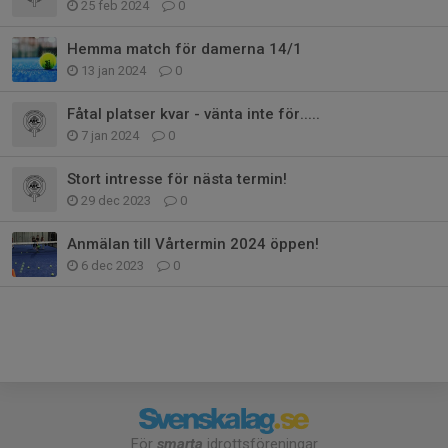
25 feb 2024
0
Hemma match för damerna 14/1
13 jan 2024
0
Fåtal platser kvar - vänta inte för.....
7 jan 2024
0
Stort intresse för nästa termin!
29 dec 2023
0
Anmälan till Vårtermin 2024 öppen!
6 dec 2023
0
För
smarta
idrottsföreningar