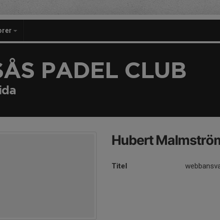
orer
SÅS PADEL CLUB
ida
Hubert Malmströ
Titel
webbansva