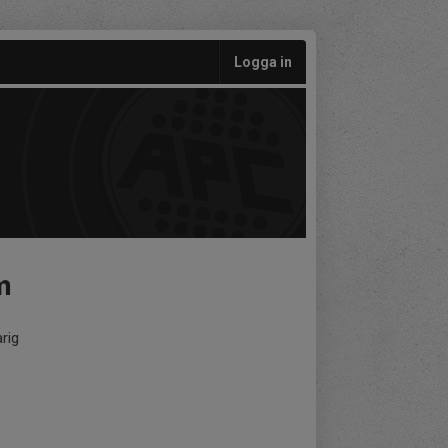
Logga in
m
rig