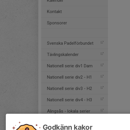
Kalender
Kontakt
Sponsorer
Svenska Padelförbundet
Tävlingskalender
Nationell serie div1 Dam
Nationell serie div2 - H1
Nationell serie div3 - H2
Nationell serie div4 - H3
Alingsås - lokala serier
Godkänn kakor