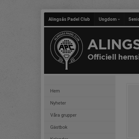
Alingsås Padel Club
Ungdom
Seni
ALING
Officiell hems
Hem
Nyheter
Våra grupper
Gästbok