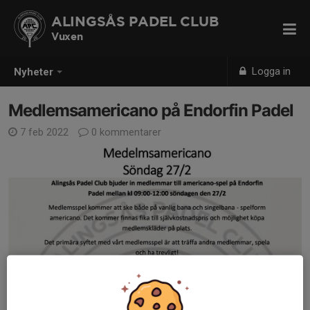
ALINGSÅS PADEL CLUB
Vuxen
Logga in
Nyheter
Medlemsamericano på Endorfin Padel
7 feb 2022
0 kommentarer