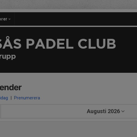
orer
SÅS PADEL CLUB
grupp
lender
 idag
|
Prenumerera
Augusti 2026