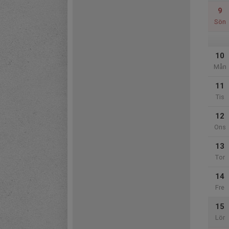
9
Sön
10
Mån
11
Tis
12
Ons
13
Tor
14
Fre
15
Lör