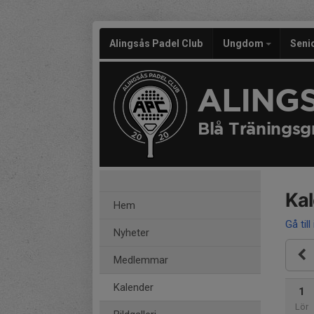
Alingsås Padel Club
Ungdom
Seni
ALING
Blå Tränings
Ka
Hem
Gå till
Nyheter
Medlemmar
Kalender
1
Lör