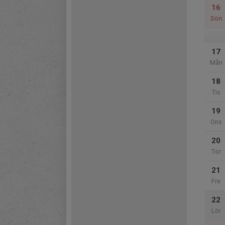
16
Sön
17
Mån
18
Tis
19
Ons
20
Tor
21
Fre
22
Lör