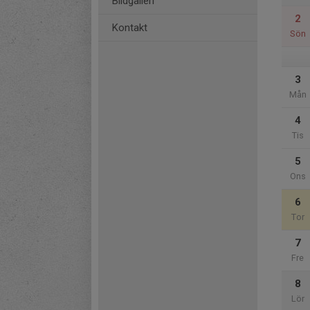
Bildgalleri
2
Kontakt
Sön
3
Mån
4
Tis
5
Ons
6
Tor
7
Fre
8
Lör