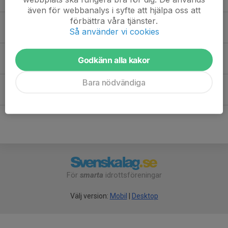
även för webbanalys i syfte att hjälpa oss att
förbättra våra tjänster.
Julia E.
Så använder vi cookies
Linnéa O.
Godkänn alla kakor
Bara nödvändiga
Majken R.
För
smarta
idrottsföreningar
Välj version:
Mobil
|
Desktop