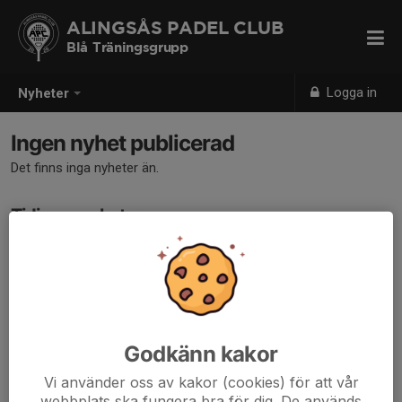
ALINGSÅS PADEL CLUB
Blå Träningsgrupp
Logga in
Nyheter
Ingen nyhet publicerad
Det finns inga nyheter än.
Tidigare nyheter
Det finns inga tidigare nyheter
Godkänn kakor
Vi använder oss av kakor (cookies) för att vår
webbplats ska fungera bra för dig. De används